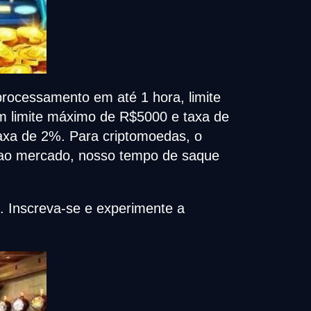
rocessamento em até 1 hora, limite
m limite máximo de R$5000 e taxa de
taxa de 2%. Para criptomoedas, o
 ao mercado, nosso tempo de saque
. Inscreva-se e experimente a