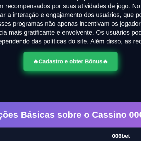
em recompensados por suas atividades de jogo. No
ar a interação e engajamento dos usuários, que p
sses programas não apenas incentivam os jogador
 mais gratificante e envolvente. Os usuários po
pendendo das políticas do site. Além disso, as re
🔥Cadastro e obter Bônus🔥
ções Básicas sobre o Cassino 00
006bet