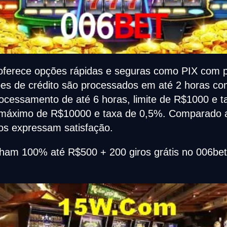
ferece opções rápidas e seguras como PIX com p
es de crédito são processados em até 2 horas co
ocessamento de até 6 horas, limite de R$1000 e 
te máximo de R$10000 e taxa de 0,5%. Comparado
os expressam satisfação.
ham 100% até R$500 + 200 giros grátis no 006bet