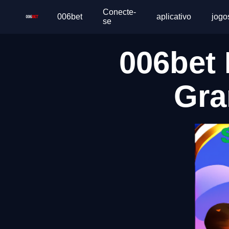
Conecte-
006bet
aplicativo
jogo
se
006bet
Gra