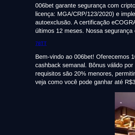
006bet garante segurança com cripto
licença: MGA/CRP/123/2020) e implem
autoexclusão. A certificação eCOGRA
últimos 12 meses. Nossa segurança e
78TT
Bem-vindo ao 006bet! Oferecemos 10
cashback semanal. Bônus válido por 
requisitos são 20% menores, permitin
veja como você pode ganhar até R$3