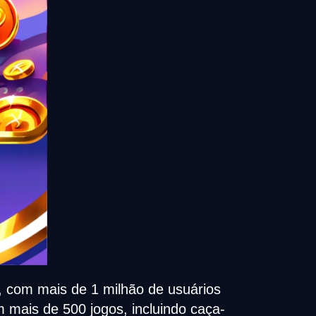
, com mais de 1 milhão de usuários
m mais de 500 jogos, incluindo caça-