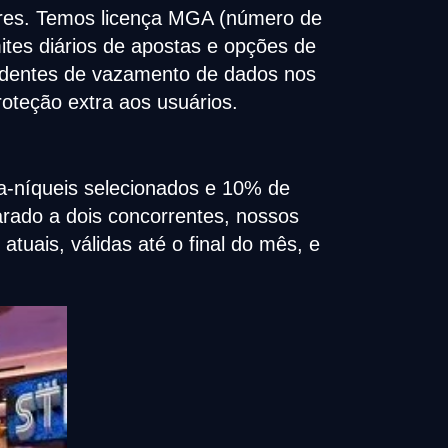
tores. Temos licença MGA (número de
tes diários de apostas e opções de
cidentes de vazamento de dados nos
oteção extra aos usuários.
a-níqueis selecionados e 10% de
rado a dois concorrentes, nossos
tuais, válidas até o final do mês, e