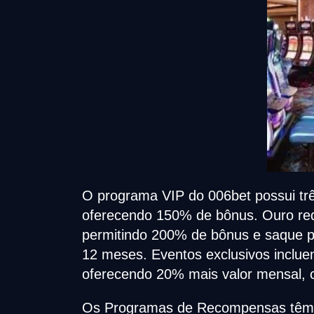
O programa VIP do 006bet possui trê
oferecendo 150% de bônus. Ouro re
permitindo 200% de bônus e saque pr
12 meses. Eventos exclusivos inclue
oferecendo 20% mais valor mensal,
Os Programas de Recompensas têm s