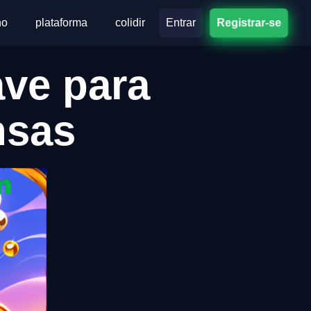
no
plataforma
colidir
Entrar
Registrar-se
ve para
nsas