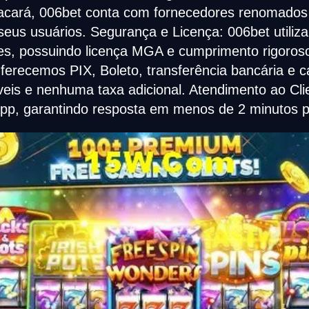
e bacará, 006bet conta com fornecedores renomado
eus usuários. Segurança e Licença: 006bet utiliza 
ores, possuindo licença MGA e cumprimento rigoros
ecemos PIX, Boleto, transferência bancária e c
íveis e nenhuma taxa adicional. Atendimento ao Cli
sApp, garantindo resposta em menos de 2 minutos 