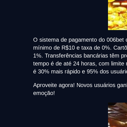
O sistema de pagamento do 006bet o
mínimo de R$10 e taxa de 0%. Cartõ
1%. Transferências bancárias têm pr
tempo é de até 24 horas, com limi
é 30% mais rápido e 95% dos usuári
Aproveite agora! Novos usuários gan
emoção!