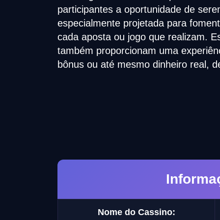
participantes a oportunidade de ser
especialmente projetada para foment
cada aposta ou jogo que realizam. E
também proporcionam uma experiência
bônus ou até mesmo dinheiro real, de
Informa
Nome do Cassino: